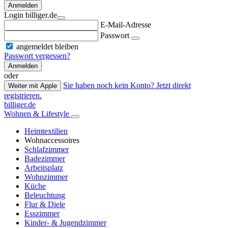
Anmelden
Login billiger.de
E-Mail-Adresse
Passwort
angemeldet bleiben
Passwort vergessen?
Anmelden
oder
Sie haben noch kein Konto? Jetzt direkt
Weiter mit Apple
registrieren.
billiger.de
Wohnen & Lifestyle
Heimtextilien
Wohnaccessoires
Schlafzimmer
Badezimmer
Arbeitsplatz
Wohnzimmer
Küche
Beleuchtung
Flur & Diele
Esszimmer
Kinder- & Jugendzimmer