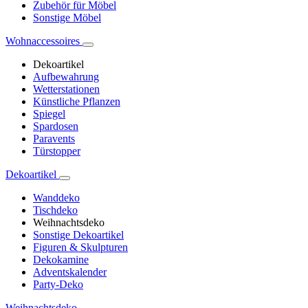
Zubehör für Möbel
Sonstige Möbel
Wohnaccessoires
Dekoartikel
Aufbewahrung
Wetterstationen
Künstliche Pflanzen
Spiegel
Spardosen
Paravents
Türstopper
Dekoartikel
Wanddeko
Tischdeko
Weihnachtsdeko
Sonstige Dekoartikel
Figuren & Skulpturen
Dekokamine
Adventskalender
Party-Deko
Weihnachtsdeko