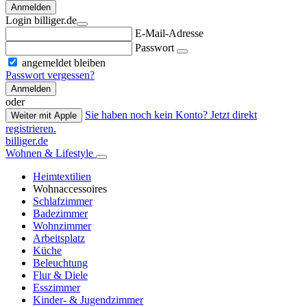
Anmelden
Login billiger.de
E-Mail-Adresse
Passwort
angemeldet bleiben
Passwort vergessen?
Anmelden
oder
Sie haben noch kein Konto? Jetzt direkt
Weiter mit Apple
registrieren.
billiger.de
Wohnen & Lifestyle
Heimtextilien
Wohnaccessoires
Schlafzimmer
Badezimmer
Wohnzimmer
Arbeitsplatz
Küche
Beleuchtung
Flur & Diele
Esszimmer
Kinder- & Jugendzimmer