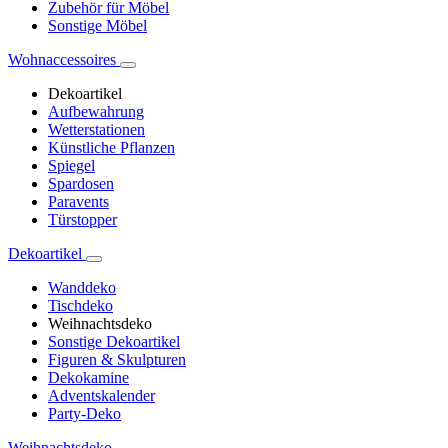
Zubehör für Möbel
Sonstige Möbel
Wohnaccessoires
Dekoartikel
Aufbewahrung
Wetterstationen
Künstliche Pflanzen
Spiegel
Spardosen
Paravents
Türstopper
Dekoartikel
Wanddeko
Tischdeko
Weihnachtsdeko
Sonstige Dekoartikel
Figuren & Skulpturen
Dekokamine
Adventskalender
Party-Deko
Weihnachtsdeko