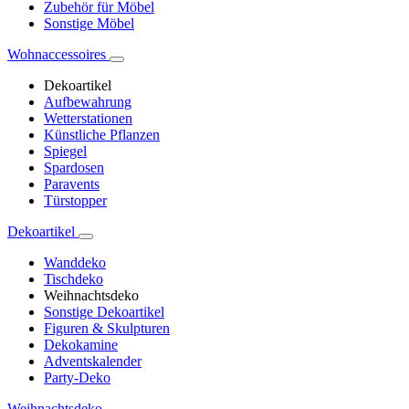
Zubehör für Möbel
Sonstige Möbel
Wohnaccessoires
Dekoartikel
Aufbewahrung
Wetterstationen
Künstliche Pflanzen
Spiegel
Spardosen
Paravents
Türstopper
Dekoartikel
Wanddeko
Tischdeko
Weihnachtsdeko
Sonstige Dekoartikel
Figuren & Skulpturen
Dekokamine
Adventskalender
Party-Deko
Weihnachtsdeko