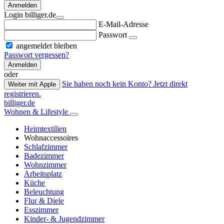
Anmelden
Login billiger.de
E-Mail-Adresse
Passwort
angemeldet bleiben
Passwort vergessen?
Anmelden
oder
Sie haben noch kein Konto? Jetzt direkt
Weiter mit Apple
registrieren.
billiger.de
Wohnen & Lifestyle
Heimtextilien
Wohnaccessoires
Schlafzimmer
Badezimmer
Wohnzimmer
Arbeitsplatz
Küche
Beleuchtung
Flur & Diele
Esszimmer
Kinder- & Jugendzimmer