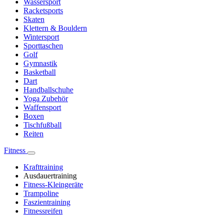
Wassersport
Racketsports
Skaten
Klettern & Bouldern
Wintersport
Sporttaschen
Golf
Gymnastik
Basketball
Dart
Handballschuhe
Yoga Zubehör
Waffensport
Boxen
Tischfußball
Reiten
Fitness
Krafttraining
Ausdauertraining
Fitness-Kleingeräte
Trampoline
Faszientraining
Fitnessreifen