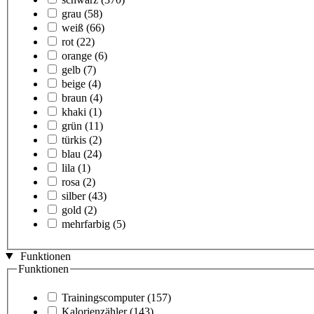
grau
(58)
weiß
(66)
rot
(22)
orange
(6)
gelb
(7)
beige
(4)
braun
(4)
khaki
(1)
grün
(11)
türkis
(2)
blau
(24)
lila
(1)
rosa
(2)
silber
(43)
gold
(2)
mehrfarbig
(5)
Funktionen
Funktionen
Trainingscomputer
(157)
Kalorienzähler
(143)