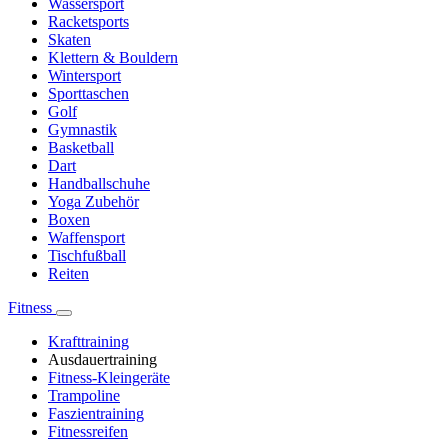
Wassersport
Racketsports
Skaten
Klettern & Bouldern
Wintersport
Sporttaschen
Golf
Gymnastik
Basketball
Dart
Handballschuhe
Yoga Zubehör
Boxen
Waffensport
Tischfußball
Reiten
Fitness
Krafttraining
Ausdauertraining
Fitness-Kleingeräte
Trampoline
Faszientraining
Fitnessreifen