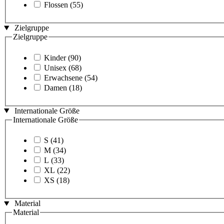
Flossen
(55)
Zielgruppe
Zielgruppe
Kinder
(90)
Unisex
(68)
Erwachsene
(54)
Damen
(18)
Internationale Größe
Internationale Größe
S
(41)
M
(34)
L
(33)
XL
(22)
XS
(18)
Material
Material