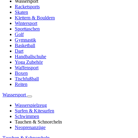
Wassersport
Racketsports
Skaten
Klettern & Bouldern
Wintersport
Sporttaschen
Golf
Gymnastik
Basketball
Dart
Handballschuhe
Yoga Zubehör
Waffensport
Boxen
Tischfußball
Reiten
Wassersport
Wasserspielzeug
Surfen & Kitesurfen
Schwimmen
Tauchen & Schnorcheln
Neoprenanzüge
Tauchen & Schnorcheln