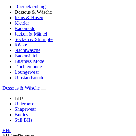
Oberbekleidung
Dessous & Wäsche
Jeans & Hosen
Kleider
Bademode
Jacken & Mäntel
Socken & Strümpfe
Röcke
Nachtwäsche
Bademäntel
Business-Mode
Trachtenmode
Loungewear
Umstandsmode
Dessous & Wäsche
BHs
Unterhosen
Shapewear
Bodies
Still-BHs
BHs
BH-Verlängerung