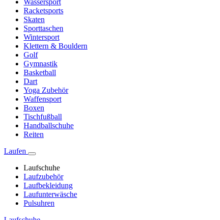
Wassersport
Racketsports
Skaten
Sporttaschen
Wintersport
Klettern & Bouldern
Golf
Gymnastik
Basketball
Dart
Yoga Zubehör
Waffensport
Boxen
Tischfußball
Handballschuhe
Reiten
Laufen
Laufschuhe
Laufzubehör
Laufbekleidung
Laufunterwäsche
Pulsuhren
Laufschuhe