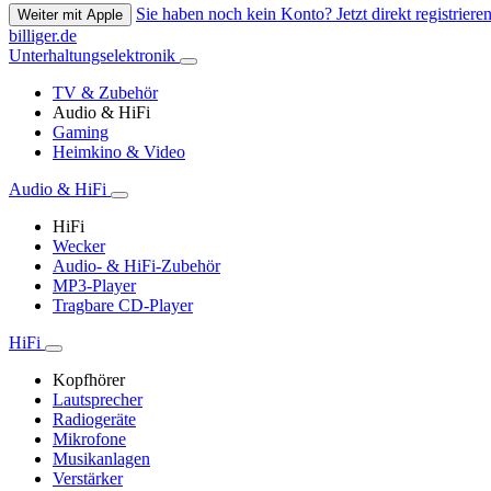
Sie haben noch kein Konto? Jetzt direkt registrieren
Weiter mit Apple
billiger.de
Unterhaltungselektronik
TV & Zubehör
Audio & HiFi
Gaming
Heimkino & Video
Audio & HiFi
HiFi
Wecker
Audio- & HiFi-Zubehör
MP3-Player
Tragbare CD-Player
HiFi
Kopfhörer
Lautsprecher
Radiogeräte
Mikrofone
Musikanlagen
Verstärker