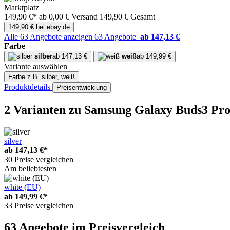
Marktplatz
149,90 €*
ab 0,00 € Versand
149,90 € Gesamt
149,90 € bei ebay.de
Alle 63 Angebote anzeigen
63 Angebote
ab 147,13 €
Farbe
silber
ab 147,13 €
weiß
ab 149,99 €
Variante auswählen
Farbe
z.B. silber, weiß
Produktdetails
Preisentwicklung
2 Varianten
zu Samsung Galaxy Buds3 Pr
silver
ab
147,13 €*
30 Preise vergleichen
Am beliebtesten
white (EU)
ab
149,99 €*
33 Preise vergleichen
63 Angebote im Preisvergleich