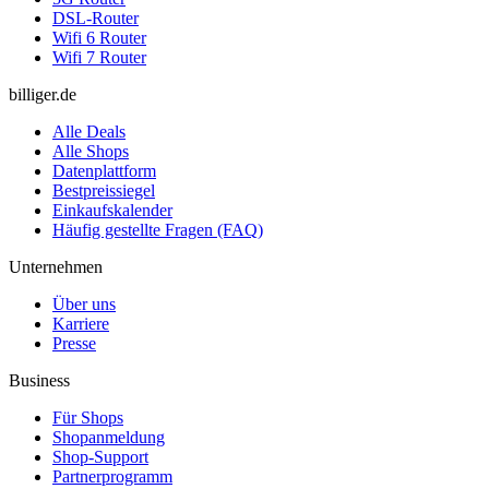
DSL-Router
Wifi 6 Router
Wifi 7 Router
billiger.de
Alle Deals
Alle Shops
Datenplattform
Bestpreissiegel
Einkaufskalender
Häufig gestellte Fragen (FAQ)
Unternehmen
Über uns
Karriere
Presse
Business
Für Shops
Shopanmeldung
Shop-Support
Partnerprogramm