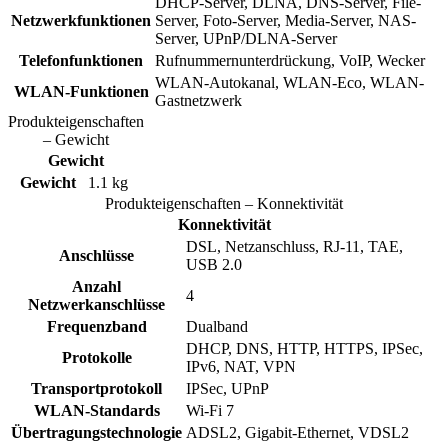
DHCP-Server, DLNA, DNS-Server, File-
Netzwerkfunktionen
Server, Foto-Server, Media-Server, NAS-
Server, UPnP/DLNA-Server
Telefonfunktionen
Rufnummernunterdrückung, VoIP, Wecker
WLAN-Autokanal, WLAN-Eco, WLAN-
WLAN-Funktionen
Gastnetzwerk
Produkteigenschaften
– Gewicht
Gewicht
Gewicht
1.1 kg
Produkteigenschaften – Konnektivität
Konnektivität
DSL, Netzanschluss, RJ-11, TAE,
Anschlüsse
USB 2.0
Anzahl
4
Netzwerkanschlüsse
Frequenzband
Dualband
DHCP, DNS, HTTP, HTTPS, IPSec,
Protokolle
IPv6, NAT, VPN
Transportprotokoll
IPSec, UPnP
WLAN-Standards
Wi-Fi 7
Übertragungstechnologie
ADSL2, Gigabit-Ethernet, VDSL2