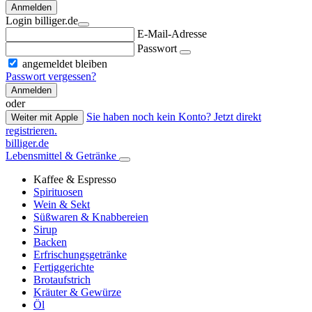
Anmelden
Login billiger.de
E-Mail-Adresse
Passwort
angemeldet bleiben
Passwort vergessen?
Anmelden
oder
Sie haben noch kein Konto? Jetzt direkt
Weiter mit Apple
registrieren.
billiger.de
Lebensmittel & Getränke
Kaffee & Espresso
Spirituosen
Wein & Sekt
Süßwaren & Knabbereien
Sirup
Backen
Erfrischungsgetränke
Fertiggerichte
Brotaufstrich
Kräuter & Gewürze
Öl