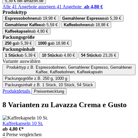
5,39 € bei amazon.de
Alle 41 Angebote anzeigen
41 Angebote
ab 4,80 €
Produkttyp
Espressobohnen
ab 19,98 €
Gemahlener Espresso
ab 5,39 €
Gemahlener Kaffee
ab 5,59 €
Kaffeebohnen
ab 18,98 €
Kaffeekapseln
ab 4,80 €
Packungsgröße
250 g
ab 5,39 €
1000 g
ab 18,98 €
Packungsinhalt
1 Stück
ab 5,39 €
10 Stück
ab 4,80 €
54 Stück
ab 23,26 €
Variante auswählen
Produkttyp
z.B. Espressobohnen, Gemahlener Espresso, Gemahlener
Kaffee, Kaffeebohnen, Kaffeekapseln
Packungsgröße
z.B. 250 g, 1000 g
Packungsinhalt
z.B. 1 Stück, 10 Stück, 54 Stück
Produktdetails
Preisentwicklung
8 Varianten
zu Lavazza Crema e Gusto
Kaffeekapseln 10 St.
ab
4,80 €*
4 Preise vergleichen