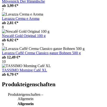
Mövenpick Der Himmlische
ab
3,99 €*
7
Lavazza Crema e Aroma
ab
2,81 €*
8
Nescafé Gold Original 100 g
ab
6,02 €*
9
Lavazza Caffé Crema Classico ganze Bohnen 500 g
ab
12,49 €*
10
TASSIMO Morning Café XL
ab
6,79 €*
Produkteigenschaften
Produkteigenschaften –
Allgemein
Allgemein