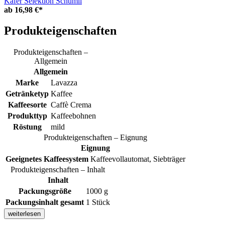
Käfer Selektion Schümli
ab
16,98 €*
Produkteigenschaften
Produkteigenschaften –
Allgemein
Allgemein
Marke
Lavazza
Getränketyp
Kaffee
Kaffeesorte
Caffè Crema
Produkttyp
Kaffeebohnen
Röstung
mild
Produkteigenschaften – Eignung
Eignung
Geeignetes Kaffeesystem
Kaffeevollautomat, Siebträger
Produkteigenschaften – Inhalt
Inhalt
Packungsgröße
1000 g
Packungsinhalt gesamt
1 Stück
weiterlesen