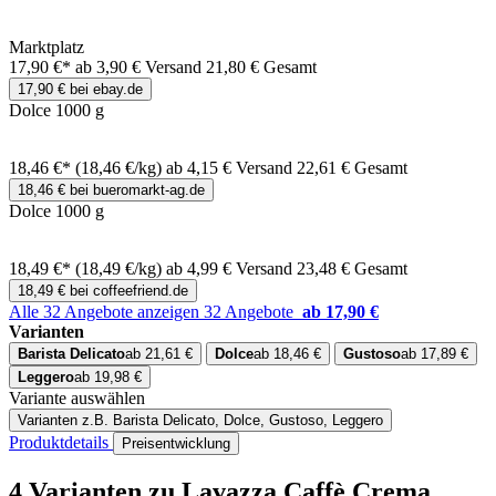
Marktplatz
17,90 €*
ab 3,90 € Versand
21,80 € Gesamt
17,90 € bei ebay.de
Dolce 1000 g
18,46 €*
(18,46 €/kg)
ab 4,15 € Versand
22,61 € Gesamt
18,46 € bei bueromarkt-ag.de
Dolce 1000 g
18,49 €*
(18,49 €/kg)
ab 4,99 € Versand
23,48 € Gesamt
18,49 € bei coffeefriend.de
Alle 32 Angebote anzeigen
32 Angebote
ab 17,90 €
Varianten
Barista Delicato
ab 21,61 €
Dolce
ab 18,46 €
Gustoso
ab 17,89 €
Leggero
ab 19,98 €
Variante auswählen
Varianten
z.B. Barista Delicato, Dolce, Gustoso, Leggero
Produktdetails
Preisentwicklung
4 Varianten
zu Lavazza Caffè Crema