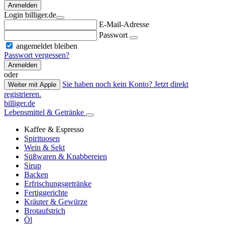
Anmelden
Login billiger.de
E-Mail-Adresse
Passwort
angemeldet bleiben
Passwort vergessen?
Anmelden
oder
Sie haben noch kein Konto? Jetzt direkt
Weiter mit Apple
registrieren.
billiger.de
Lebensmittel & Getränke
Kaffee & Espresso
Spirituosen
Wein & Sekt
Süßwaren & Knabbereien
Sirup
Backen
Erfrischungsgetränke
Fertiggerichte
Kräuter & Gewürze
Brotaufstrich
Öl