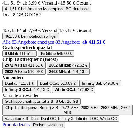
411,51 €*
ab 3,99 € Versand
415,50 € Gesamt
411,51 € bei Amazon Marketplace PC Notebook
Dual 8 GB GDDR7
462,33 €*
ab 7,99 € Versand
470,32 € Gesamt
462,33 € bei notebooksbilliger
Alle 83 Angebote anzeigen
83 Angebote
ab 411,51 €
Grafikspeicherkapazität
8 GB
ab 411,51 €
16 GB
ab 649,00 €
Chip-Taktfrequenz (Boost)
2572 MHz
ab 411,51 €
2602 MHz
ab 472,62 €
2632 MHz
ab 510,09 €
2662 MHz
ab 491,13 €
Varianten
Dual
ab 411,51 €
Dual OC
ab 510,09 €
Infinity 3
ab 649,00 €
Infinity 3 OC
ab 491,13 €
White OC
ab 472,62 €
Variante auswählen
Grafikspeicherkapazität
z.B. 8 GB, 16 GB
Chip-Taktfrequenz (Boost)
z.B. 2572 MHz, 2602 MHz, 2632 MHz, 2662
MHz
Varianten
z.B. Dual, Dual OC, Infinity 3, Infinity 3 OC, White OC
Produktdetails
Preisentwicklung