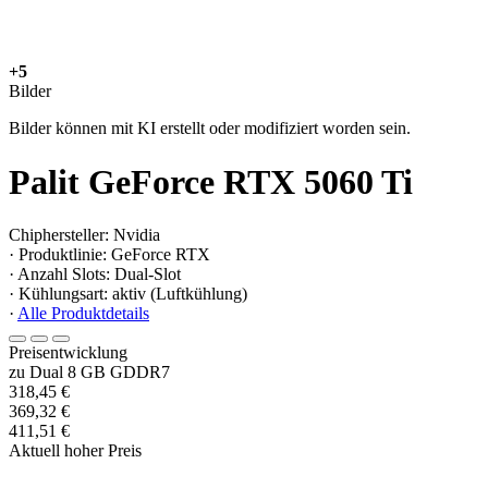
+5
Bilder
Bilder können mit KI erstellt oder modifiziert worden sein.
Palit GeForce RTX 5060 Ti
Chiphersteller: Nvidia
· Produktlinie: GeForce RTX
· Anzahl Slots: Dual-Slot
· Kühlungsart: aktiv (Luftkühlung)
·
Alle Produktdetails
Preisentwicklung
zu Dual 8 GB GDDR7
318,45 €
369,32 €
411,51 €
Aktuell hoher Preis