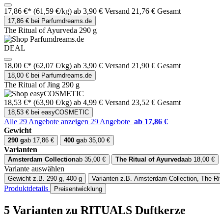
17,86 €*
(61,59 €/kg)
ab 3,90 € Versand
21,76 € Gesamt
17,86 € bei Parfumdreams.de
The Ritual of Ayurveda 290 g
DEAL
18,00 €*
(62,07 €/kg)
ab 3,90 € Versand
21,90 € Gesamt
18,00 € bei Parfumdreams.de
The Ritual of Jing 290 g
18,53 €*
(63,90 €/kg)
ab 4,99 € Versand
23,52 € Gesamt
18,53 € bei easyCOSMETIC
Alle 29 Angebote anzeigen
29 Angebote
ab 17,86 €
Gewicht
290 g
ab 17,86 €
400 g
ab 35,00 €
Varianten
Amsterdam Collection
ab 35,00 €
The Ritual of Ayurveda
ab 18,00 €
Variante auswählen
Gewicht
z.B. 290 g, 400 g
Varianten
z.B. Amsterdam Collection, The Rit
Produktdetails
Preisentwicklung
5 Varianten
zu RITUALS Duftkerze