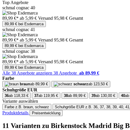
Top Angebote
schmal cognac 40
89,99 €*
ab 5,99 € Versand
95,98 € Gesamt
89,99 € bei Esdemarca
schmal cognac 41
89,99 €*
ab 5,99 € Versand
95,98 € Gesamt
89,99 € bei Esdemarca
schmal cognac 38
89,99 €*
ab 5,99 € Versand
95,98 € Gesamt
89,99 € bei Esdemarca
Alle 38 Angebote anzeigen
38 Angebote
ab 89,99 €
Farbe
braun
ab 89,99 €
schwarz
ab 123,50 €
Schuhgröße EUR
36
ab 118,33 €
37
ab 119,95 €
38
ab 89,99 €
39
ab 130,00 €
40
ab
Variante auswählen
Farbe
z.B. braun, schwarz
Schuhgröße EUR
z.B. 36, 37, 38, 39, 40, 41
Produktdetails
Preisentwicklung
11 Varianten
zu Birkenstock Madrid Big B