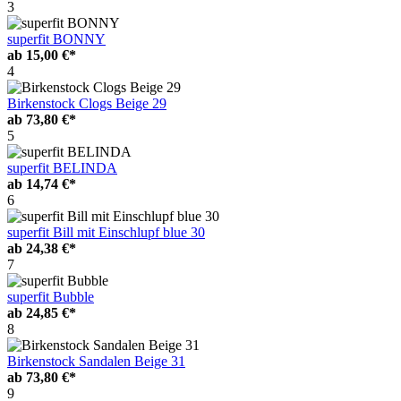
3
superfit BONNY
ab
15,00 €*
4
Birkenstock Clogs Beige 29
ab
73,80 €*
5
superfit BELINDA
ab
14,74 €*
6
superfit Bill mit Einschlupf blue 30
ab
24,38 €*
7
superfit Bubble
ab
24,85 €*
8
Birkenstock Sandalen Beige 31
ab
73,80 €*
9