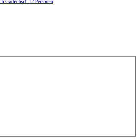
sch
Gartentisch 12 Personen