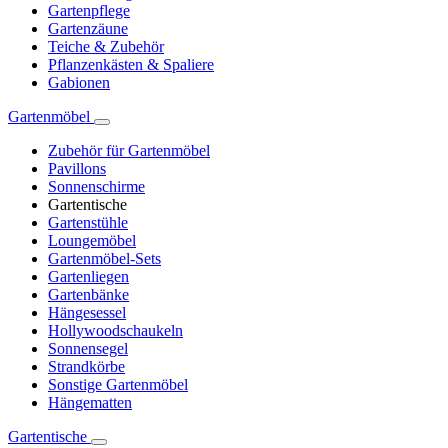
Gartenpflege
Gartenzäune
Teiche & Zubehör
Pflanzenkästen & Spaliere
Gabionen
Gartenmöbel
Zubehör für Gartenmöbel
Pavillons
Sonnenschirme
Gartentische
Gartenstühle
Loungemöbel
Gartenmöbel-Sets
Gartenliegen
Gartenbänke
Hängesessel
Hollywoodschaukeln
Sonnensegel
Strandkörbe
Sonstige Gartenmöbel
Hängematten
Gartentische