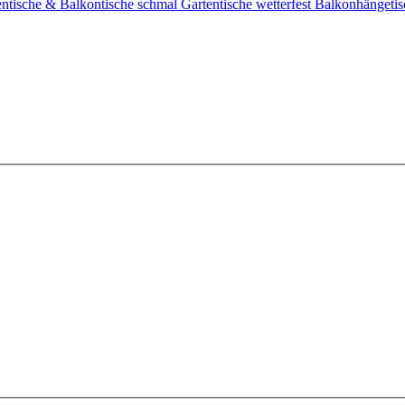
entische & Balkontische schmal
Gartentische wetterfest
Balkonhängeti