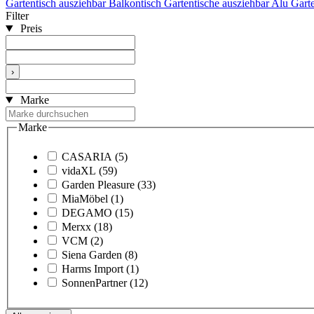
Gartentisch ausziehbar
Balkontisch
Gartentische ausziehbar Alu
Gart
Filter
Preis
›
Marke
Marke
CASARIA
(5)
vidaXL
(59)
Garden Pleasure
(33)
MiaMöbel
(1)
DEGAMO
(15)
Merxx
(18)
VCM
(2)
Siena Garden
(8)
Harms Import
(1)
SonnenPartner
(12)