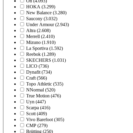
On
(4.093)
HOKA
(3.299)
New Balance
(3.280)
Saucony
(3.032)
Under Armour
(2.943)
Altra
(2.608)
Merrell
(2.410)
Mizuno
(1.910)
La Sportiva
(1.592)
Reebok
(1.289)
SKECHERS
(1.031)
LICO
(736)
Dynafit
(734)
Craft
(566)
Topo Athletic
(535)
NNormal
(520)
True Motion
(476)
Uyn
(447)
Scarpa
(416)
Scott
(409)
Vivo Barefoot
(305)
CMP
(279)
Brütting
(250)