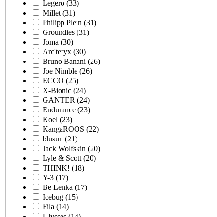
Legero
(33)
Millet
(31)
Philipp Plein
(31)
Groundies
(31)
Joma
(30)
Arc'teryx
(30)
Bruno Banani
(26)
Joe Nimble
(26)
ECCO
(25)
X-Bionic
(24)
GANTER
(24)
Endurance
(23)
Koel
(23)
KangaROOS
(22)
blusun
(21)
Jack Wolfskin
(20)
Lyle & Scott
(20)
THINK!
(18)
Y-3
(17)
Be Lenka
(17)
Icebug
(15)
Fila
(14)
Ulysses
(14)