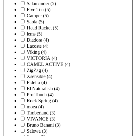
Salamander
(5)
Five Ten
(5)
Camper
(5)
Saola
(5)
Head Racket
(5)
lems
(5)
Diadora
(4)
Lacoste
(4)
Viking
(4)
VICTORIA
(4)
CAMEL ACTIVE
(4)
ZigZag
(4)
Xsensible
(4)
Fidelio
(4)
El Naturalista
(4)
Pro Touch
(4)
Rock Spring
(4)
moea
(4)
Timberland
(3)
VIVANCE
(3)
Bruno Banani
(3)
Salewa
(3)