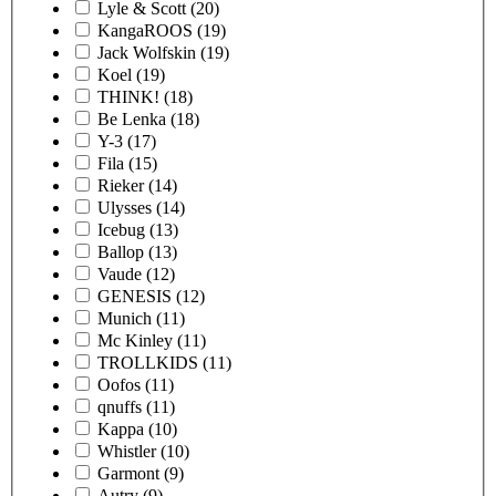
Lyle & Scott
(20)
KangaROOS
(19)
Jack Wolfskin
(19)
Koel
(19)
THINK!
(18)
Be Lenka
(18)
Y-3
(17)
Fila
(15)
Rieker
(14)
Ulysses
(14)
Icebug
(13)
Ballop
(13)
Vaude
(12)
GENESIS
(12)
Munich
(11)
Mc Kinley
(11)
TROLLKIDS
(11)
Oofos
(11)
qnuffs
(11)
Kappa
(10)
Whistler
(10)
Garmont
(9)
Autry
(9)