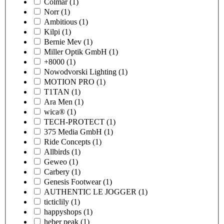
Colmar
(1)
Norr
(1)
Ambitious
(1)
Kilpi
(1)
Bernie Mev
(1)
Miller Optik GmbH
(1)
+8000
(1)
Nowodvorski Lighting
(1)
MOTION PRO
(1)
T1TAN
(1)
Ara Men
(1)
wica®
(1)
TECH-PROTECT
(1)
375 Media GmbH
(1)
Ride Concepts
(1)
Allbirds
(1)
Geweo
(1)
Carbery
(1)
Genesis Footwear
(1)
AUTHENTIC LE JOGGER
(1)
ticticlily
(1)
happyshops
(1)
heber peak
(1)