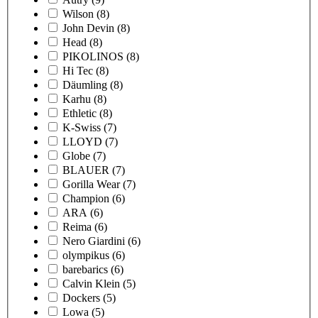
Wilson
(8)
John Devin
(8)
Head
(8)
PIKOLINOS
(8)
Hi Tec
(8)
Däumling
(8)
Karhu
(8)
Ethletic
(8)
K-Swiss
(7)
LLOYD
(7)
Globe
(7)
BLAUER
(7)
Gorilla Wear
(7)
Champion
(6)
ARA
(6)
Reima
(6)
Nero Giardini
(6)
olympikus
(6)
barebarics
(6)
Calvin Klein
(5)
Dockers
(5)
Lowa
(5)