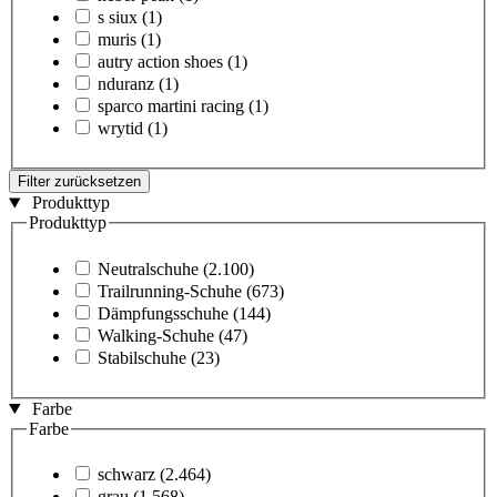
s siux
(1)
muris
(1)
autry action shoes
(1)
nduranz
(1)
sparco martini racing
(1)
wrytid
(1)
Filter zurücksetzen
Produkttyp
Produkttyp
Neutralschuhe
(2.100)
Trailrunning-Schuhe
(673)
Dämpfungsschuhe
(144)
Walking-Schuhe
(47)
Stabilschuhe
(23)
Farbe
Farbe
schwarz
(2.464)
grau
(1.568)