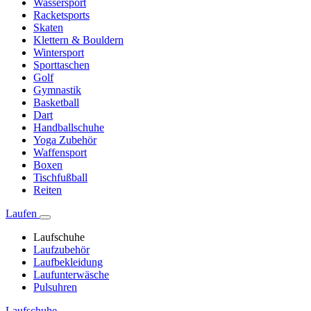
Wassersport
Racketsports
Skaten
Klettern & Bouldern
Wintersport
Sporttaschen
Golf
Gymnastik
Basketball
Dart
Handballschuhe
Yoga Zubehör
Waffensport
Boxen
Tischfußball
Reiten
Laufen
Laufschuhe
Laufzubehör
Laufbekleidung
Laufunterwäsche
Pulsuhren
Laufschuhe