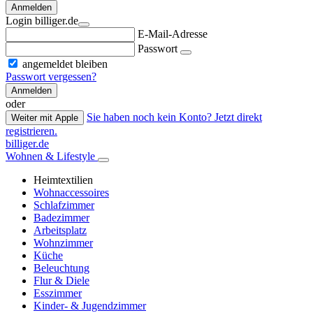
Anmelden
Login billiger.de
E-Mail-Adresse
Passwort
angemeldet bleiben
Passwort vergessen?
Anmelden
oder
Sie haben noch kein Konto? Jetzt direkt
Weiter mit Apple
registrieren.
billiger.de
Wohnen & Lifestyle
Heimtextilien
Wohnaccessoires
Schlafzimmer
Badezimmer
Arbeitsplatz
Wohnzimmer
Küche
Beleuchtung
Flur & Diele
Esszimmer
Kinder- & Jugendzimmer