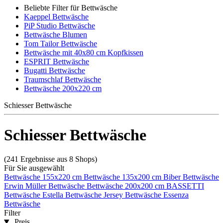
Beliebte Filter für Bettwäsche
Kaeppel Bettwäsche
PiP Studio Bettwäsche
Bettwäsche Blumen
Tom Tailor Bettwäsche
Bettwäsche mit 40x80 cm Kopfkissen
ESPRIT Bettwäsche
Bugatti Bettwäsche
Traumschlaf Bettwäsche
Bettwäsche 200x220 cm
Schiesser Bettwäsche
Schiesser Bettwäsche
(241 Ergebnisse aus 8 Shops)
Für Sie ausgewählt
Bettwäsche 155x220 cm
Bettwäsche 135x200 cm
Biber Bettwäsche
Erwin Müller Bettwäsche
Bettwäsche 200x200 cm
BASSETTI
Bettwäsche
Estella Bettwäsche
Jersey Bettwäsche
Essenza
Bettwäsche
Filter
Preis