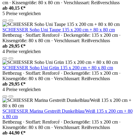
cm · Kissengröße: 80 x 80 cm · Verschlussart: Reißverschluss
ab
40,15 €*
5 Preise vergleichen
SCHIESSER Soho Uni Taupe 135 x 200 cm + 80 x 80 cm
Bettbezug · Stoffart: Renforcé · Deckengröße: 135 x 200 cm ·
Kissengröße: 80 x 80 cm · Verschlussart: Reißverschluss
ab
29,95 €*
4 Preise vergleichen
SCHIESSER Soho Uni Grün 135 x 200 cm + 80 x 80 cm
Bettbezug · Stoffart: Renforcé · Deckengröße: 135 x 200 cm ·
Kissengröße: 80 x 80 cm · Verschlussart: Reißverschluss
ab
29,95 €*
4 Preise vergleichen
SCHIESSER Marina Gestreift Dunkelblau/Weiß 135 x 200 cm + 80
x 80 cm
Bettbezug · Stoffart: Renforcé · Deckengröße: 135 x 200 cm ·
Kissengröße: 80 x 80 cm · Verschlussart: Reißverschluss
ab
44,90 €*