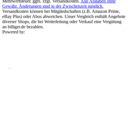
Mehrwertsteuer, ggfs. zzgl. Versandkosten.
Alle Angaben ohne
Gewähr. Änderungen sind in der Zwischenzeit möglich.
Versandkosten können bei Mitgliedschaften (z.B. Amazon Prime,
eBay Plus) oder Abos abweichen. Unser Vergleich enthält Angebote
diverser Shops, die bei Weiterleitung oder Verkauf eine Vergütung
an billiger.de bezahlen.
Powered by: