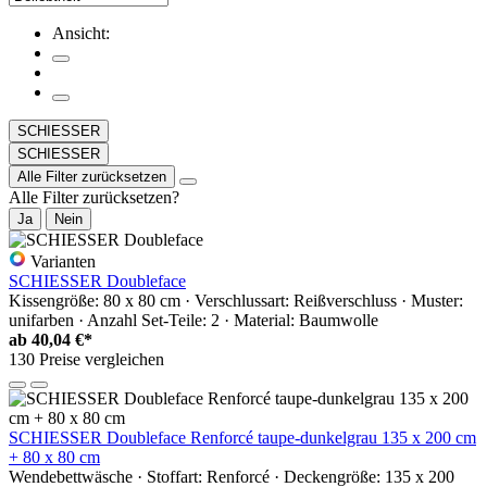
Ansicht:
SCHIESSER
SCHIESSER
Alle Filter zurücksetzen
Alle Filter zurücksetzen?
Ja
Nein
Varianten
SCHIESSER Doubleface
Kissengröße: 80 x 80 cm · Verschlussart: Reißverschluss · Muster:
unifarben · Anzahl Set-Teile: 2 · Material: Baumwolle
ab
40,04 €*
130 Preise vergleichen
SCHIESSER Doubleface Renforcé taupe-dunkelgrau 135 x 200 cm
+ 80 x 80 cm
Wendebettwäsche · Stoffart: Renforcé · Deckengröße: 135 x 200