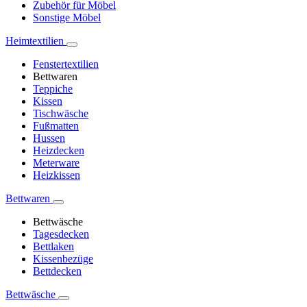
Zubehör für Möbel
Sonstige Möbel
Heimtextilien
Fenstertextilien
Bettwaren
Teppiche
Kissen
Tischwäsche
Fußmatten
Hussen
Heizdecken
Meterware
Heizkissen
Bettwaren
Bettwäsche
Tagesdecken
Bettlaken
Kissenbezüge
Bettdecken
Bettwäsche