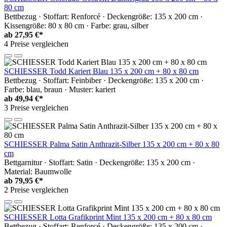
80 cm
Bettbezug · Stoffart: Renforcé · Deckengröße: 135 x 200 cm ·
Kissengröße: 80 x 80 cm · Farbe: grau, silber
ab
27,95 €*
4 Preise vergleichen
SCHIESSER Todd Kariert Blau 135 x 200 cm + 80 x 80 cm
Bettbezug · Stoffart: Feinbiber · Deckengröße: 135 x 200 cm ·
Farbe: blau, braun · Muster: kariert
ab
49,94 €*
3 Preise vergleichen
SCHIESSER Palma Satin Anthrazit-Silber 135 x 200 cm + 80 x 80
cm
Bettgarnitur · Stoffart: Satin · Deckengröße: 135 x 200 cm ·
Material: Baumwolle
ab
79,95 €*
2 Preise vergleichen
SCHIESSER Lotta Grafikprint Mint 135 x 200 cm + 80 x 80 cm
Bettbezug · Stoffart: Renforcé · Deckengröße: 135 x 200 cm ·