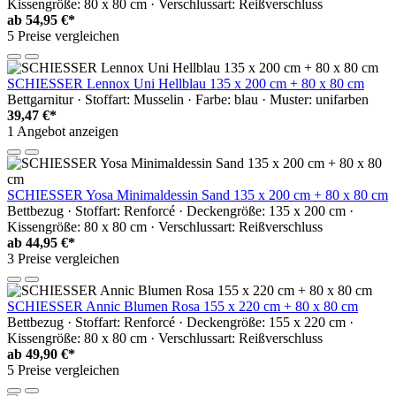
Kissengröße: 80 x 80 cm · Verschlussart: Reißverschluss
ab
54,95 €*
5 Preise vergleichen
SCHIESSER Lennox Uni Hellblau 135 x 200 cm + 80 x 80 cm
Bettgarnitur · Stoffart: Musselin · Farbe: blau · Muster: unifarben
39,47 €*
1 Angebot anzeigen
SCHIESSER Yosa Minimaldessin Sand 135 x 200 cm + 80 x 80 cm
Bettbezug · Stoffart: Renforcé · Deckengröße: 135 x 200 cm ·
Kissengröße: 80 x 80 cm · Verschlussart: Reißverschluss
ab
44,95 €*
3 Preise vergleichen
SCHIESSER Annic Blumen Rosa 155 x 220 cm + 80 x 80 cm
Bettbezug · Stoffart: Renforcé · Deckengröße: 155 x 220 cm ·
Kissengröße: 80 x 80 cm · Verschlussart: Reißverschluss
ab
49,90 €*
5 Preise vergleichen