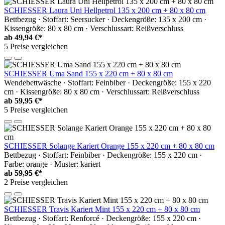
SCHIESSER Laura Uni Hellpetrol 135 x 200 cm + 80 x 80 cm
Bettbezug · Stoffart: Seersucker · Deckengröße: 135 x 200 cm ·
Kissengröße: 80 x 80 cm · Verschlussart: Reißverschluss
ab
49,94 €*
5 Preise vergleichen
SCHIESSER Uma Sand 155 x 220 cm + 80 x 80 cm
Wendebettwäsche · Stoffart: Feinbiber · Deckengröße: 155 x 220
cm · Kissengröße: 80 x 80 cm · Verschlussart: Reißverschluss
ab
59,95 €*
5 Preise vergleichen
SCHIESSER Solange Kariert Orange 155 x 220 cm + 80 x 80 cm
Bettbezug · Stoffart: Feinbiber · Deckengröße: 155 x 220 cm ·
Farbe: orange · Muster: kariert
ab
59,95 €*
2 Preise vergleichen
SCHIESSER Travis Kariert Mint 155 x 220 cm + 80 x 80 cm
Bettbezug · Stoffart: Renforcé · Deckengröße: 155 x 220 cm ·