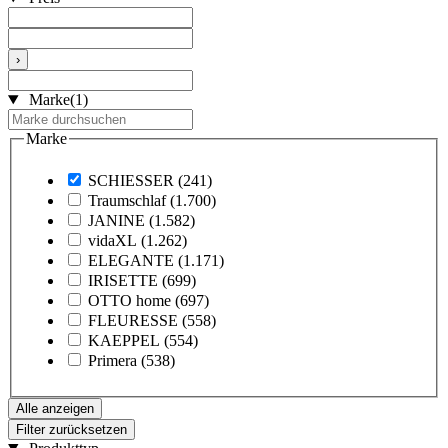
›
Marke
(1)
Marke
SCHIESSER
(241)
Traumschlaf
(1.700)
JANINE
(1.582)
vidaXL
(1.262)
ELEGANTE
(1.171)
IRISETTE
(699)
OTTO home
(697)
FLEURESSE
(558)
KAEPPEL
(554)
Primera
(538)
Alle anzeigen
Filter zurücksetzen