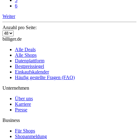
5
6
Weiter
Anzahl pro Seite:
billiger.de
Alle Deals
Alle Shops
Datenplattform
Bestpreissiegel
Einkaufskalender
Häufig gestellte Fragen (FAQ)
Unternehmen
Über uns
Karriere
Presse
Business
Für Shops
Shopanmeldung