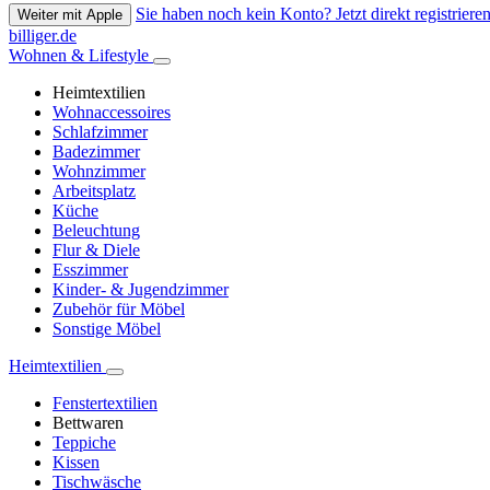
Sie haben noch kein Konto? Jetzt direkt registrieren
Weiter mit Apple
billiger.de
Wohnen & Lifestyle
Heimtextilien
Wohnaccessoires
Schlafzimmer
Badezimmer
Wohnzimmer
Arbeitsplatz
Küche
Beleuchtung
Flur & Diele
Esszimmer
Kinder- & Jugendzimmer
Zubehör für Möbel
Sonstige Möbel
Heimtextilien
Fenstertextilien
Bettwaren
Teppiche
Kissen
Tischwäsche