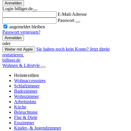
Anmelden
Login billiger.de
E-Mail-Adresse
Passwort
angemeldet bleiben
Passwort vergessen?
Anmelden
oder
Sie haben noch kein Konto? Jetzt direkt
Weiter mit Apple
registrieren.
billiger.de
Wohnen & Lifestyle
Heimtextilien
Wohnaccessoires
Schlafzimmer
Badezimmer
Wohnzimmer
Arbeitsplatz
Küche
Beleuchtung
Flur & Diele
Esszimmer
Kinder- & Jugendzimmer