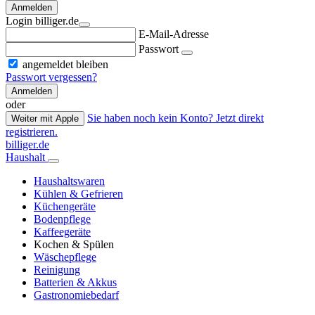
Anmelden
Login billiger.de
E-Mail-Adresse
Passwort
angemeldet bleiben
Passwort vergessen?
Anmelden
oder
Sie haben noch kein Konto? Jetzt direkt
Weiter mit Apple
registrieren.
billiger.de
Haushalt
Haushaltswaren
Kühlen & Gefrieren
Küchengeräte
Bodenpflege
Kaffeegeräte
Kochen & Spülen
Wäschepflege
Reinigung
Batterien & Akkus
Gastronomiebedarf