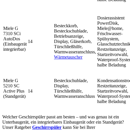
Dosierassistent
PowerDisk,
Besteckkorb,
Miele G
Miele@home,
Besteckschublade,
7310 SCi
Frischwasser-
Betriebsanzeige,
AutoDos
Spülsystem,
14
Display, Gläserkorb,
(Einbaugerät
Glasschutztechnik
Türschließhilfe,
integrierbar)
Restzeitanzeige,
Warmwasseranschluss,
Startzeitvorwahl,
Wärmetauscher
Waterproof-Syste
halbe Beladung
Miele G
Besteckschublade,
Kondensationstro
5210 SC
Display,
Restzeitanzeige,
Active Plus
14
Türschließhilfe,
Startzeitvorwahl,
(Standgerät)
Warmwasseranschluss
Waterproof-Syste
halbe Beladung
Welcher Geschirrspüler passt am besten – und was genau ist ein
Unterbaugerät, ein integrierbares Einbaugerät oder ein Standgerät?
Unser Ratgeber
Geschirrspüler
kann Sie bei Ihrer