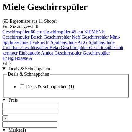
Miele Geschirrspüler
(93 Ergebnisse aus 11 Shops)
Für Sie ausgewählt
Geschirrspüler 60 cm
Geschirrspüler 45 cm
SIEMENS
Geschirrspüler
Bosch Geschirrspüler
Neff Geschirrspüler
Mini-
Spülmaschine
Bauknecht Spülmaschine
AEG Spülmaschine
Unterbau-Geschirrspüler
Beko Geschirrspüler
Geschirrspüler mit
geringer Einbautiefe
Amica Geschirrspüler
Geschirrspüler
Energieklasse A
Filter
Deals & Schnäppchen
Deals & Schnäppchen
Deals & Schnäppchen
(1)
Preis
›
Marke
(1)