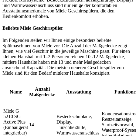
und Warmwasseranschluss sind nur einige der komfortablen
Ausstattungsmerkmale von Miele Geschirrspülern, die den
Bedienkomfort erhöhen.
Beliebte Miele Geschirrspüler
Im Folgenden stellen wir Ihnen einige besonders beliebte
Spülmaschinen von Miele vor. Die Anzahl der Maßgedecke zeigt
Ihnen, wie viel Geschirr in die jeweilige Maschine passt. Für einen
kleinen Haushalt mit 1–2 Personen reichen 10 -12 Maßgedecke,
mittlere Haushalte haben mit 13 und mehr Maßgedecken
ausreichend Kapazität. Die meisten neueren Geschirrspüler von
Miele sind für den Bedarf mittlerer Haushalte konzipiert.
Anzahl
Name
Ausstattung
Funktione
Maßgedecke
Miele G
Kondensationstro
5210 SCi
Besteckschublade,
Restzeitanzeige,
Active Plus
Display,
14
Startzeitvorwahl,
(Einbaugerät
Türschließhilfe,
Waterproof-Syste
integrierbar)
Warmwasseranschluss
halbe Beladung