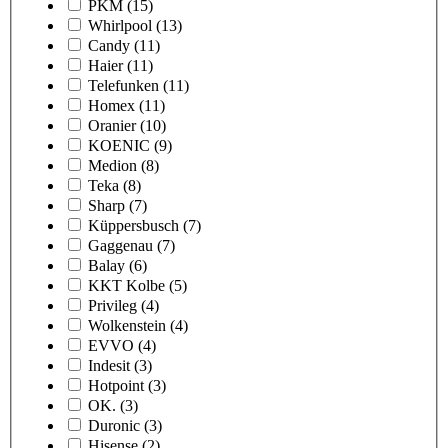
PKM
(15)
Whirlpool
(13)
Candy
(11)
Haier
(11)
Telefunken
(11)
Homex
(11)
Oranier
(10)
KOENIC
(9)
Medion
(8)
Teka
(8)
Sharp
(7)
Küppersbusch
(7)
Gaggenau
(7)
Balay
(6)
KKT Kolbe
(5)
Privileg
(4)
Wolkenstein
(4)
EVVO
(4)
Indesit
(3)
Hotpoint
(3)
OK.
(3)
Duronic
(3)
Hisense
(2)