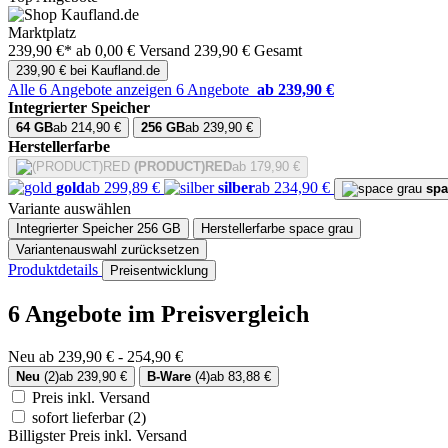
Marktplatz
239,90 €*
ab 0,00 € Versand
239,90 € Gesamt
239,90 € bei Kaufland.de
Alle 6 Angebote anzeigen
6 Angebote
ab 239,90 €
Integrierter Speicher
64 GB
ab 214,90 €
256 GB
ab 239,90 €
Herstellerfarbe
(PRODUCT)RED
ab 179,90 €
gold
ab 299,89 €
silber
ab 234,90 €
spa
Variante auswählen
Integrierter Speicher
256 GB
Herstellerfarbe
space grau
Variantenauswahl zurücksetzen
Produktdetails
Preisentwicklung
6 Angebote im Preisvergleich
Neu ab 239,90 € - 254,90 €
Neu
(2)
ab 239,90 €
B-Ware
(4)
ab 83,88 €
Preis inkl. Versand
sofort lieferbar
(2)
Billigster Preis inkl. Versand