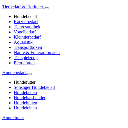
Tierbedarf & Tierfutter
Hundebedarf
Katzenbedarf
Tiergesundheit
Vogelbedarf
Kleintierbedarf
Aquaristik
Transportboxen
Näpfe & Futterautomaten
Tierspielzeug
Pferdefutter
Hundebedarf
Hundefutter
Sonstiger Hundebedarf
Hundebetten
Hundehalsbänder
Hundehütten
Hundeleinen
Hundefutter