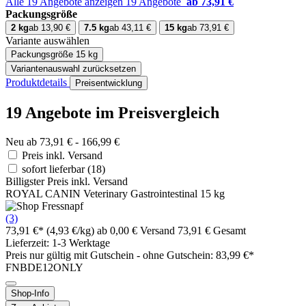
Alle 19 Angebote anzeigen
19 Angebote
ab 73,91 €
Packungsgröße
2 kg
ab 13,90 €
7.5 kg
ab 43,11 €
15 kg
ab 73,91 €
Variante auswählen
Packungsgröße
15 kg
Variantenauswahl zurücksetzen
Produktdetails
Preisentwicklung
19 Angebote im Preisvergleich
Neu ab 73,91 € - 166,99 €
Preis inkl. Versand
sofort lieferbar
(18)
Billigster Preis inkl. Versand
ROYAL CANIN Veterinary Gastrointestinal 15 kg
(3)
73,91 €*
(4,93 €/kg)
ab 0,00 € Versand
73,91 € Gesamt
Lieferzeit: 1-3 Werktage
Preis nur gültig mit
Gutschein -
ohne Gutschein: 83,99 €*
FNBDE12ONLY
Shop-Info