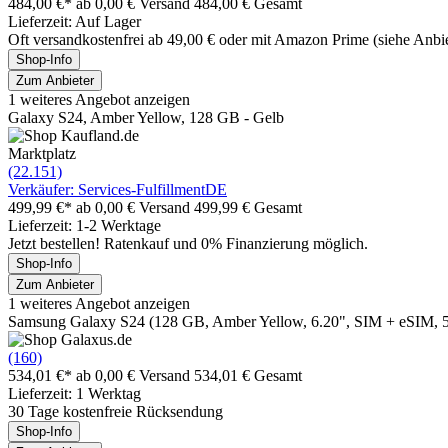
484,00 €*
ab 0,00 € Versand
484,00 € Gesamt
Lieferzeit: Auf Lager
Oft versandkostenfrei ab 49,00 € oder mit Amazon Prime (siehe Anbie
Shop-Info
Zum Anbieter
1 weiteres Angebot anzeigen
Galaxy S24, Amber Yellow, 128 GB - Gelb
Marktplatz
(22.151)
Verkäufer: Services-FulfillmentDE
499,99 €*
ab 0,00 € Versand
499,99 € Gesamt
Lieferzeit: 1-2 Werktage
Jetzt bestellen! Ratenkauf und 0% Finanzierung möglich.
Shop-Info
Zum Anbieter
1 weiteres Angebot anzeigen
Samsung Galaxy S24 (128 GB, Amber Yellow, 6.20", SIM + eSIM, 
(160)
534,01 €*
ab 0,00 € Versand
534,01 € Gesamt
Lieferzeit: 1 Werktag
30 Tage kostenfreie Rücksendung
Shop-Info