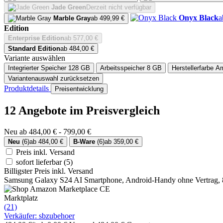
Jade Green
Derzeit nicht verfügbar
Onyx Black
a
Marble Gray
ab 499,99 €
Edition
Enterprise Edition
ab 577,00 €
Standard Edition
ab 484,00 €
Variante auswählen
Integrierter Speicher
128 GB
Arbeitsspeicher
8 GB
Herstellerfarbe
Am
Variantenauswahl zurücksetzen
Produktdetails
Preisentwicklung
12 Angebote im Preisvergleich
Neu ab 484,00 € - 799,00 €
Neu
(6)
ab 484,00 €
B-Ware
(6)
ab 359,00 €
Preis inkl. Versand
sofort lieferbar
(5)
Billigster Preis inkl. Versand
Samsung Galaxy S24 AI Smartphone, Android-Handy ohne Vertrag, 8
Marktplatz
(21)
Verkäufer: sbzubehoer