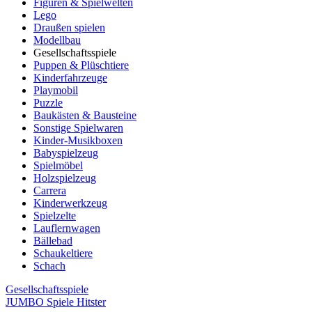
Figuren & Spielwelten
Lego
Draußen spielen
Modellbau
Gesellschaftsspiele
Puppen & Plüschtiere
Kinderfahrzeuge
Playmobil
Puzzle
Baukästen & Bausteine
Sonstige Spielwaren
Kinder-Musikboxen
Babyspielzeug
Spielmöbel
Holzspielzeug
Carrera
Kinderwerkzeug
Spielzelte
Lauflernwagen
Bällebad
Schaukeltiere
Schach
Gesellschaftsspiele
JUMBO Spiele Hitster