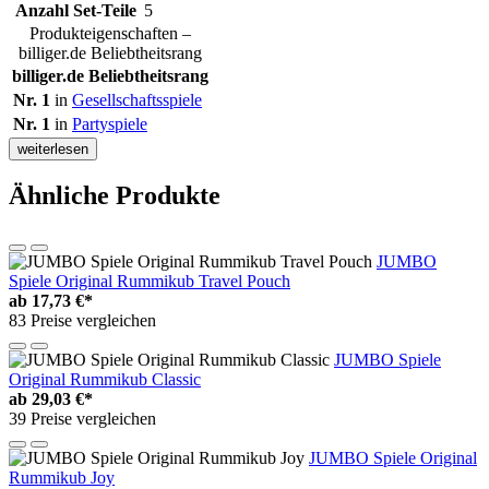
Anzahl Set-Teile
5
Produkteigenschaften –
billiger.de Beliebtheitsrang
billiger.de Beliebtheitsrang
Nr. 1
in
Gesellschaftsspiele
Nr. 1
in
Partyspiele
weiterlesen
Ähnliche Produkte
JUMBO
Spiele Original Rummikub Travel Pouch
ab
17,73 €*
83 Preise vergleichen
JUMBO Spiele
Original Rummikub Classic
ab
29,03 €*
39 Preise vergleichen
JUMBO Spiele Original
Rummikub Joy