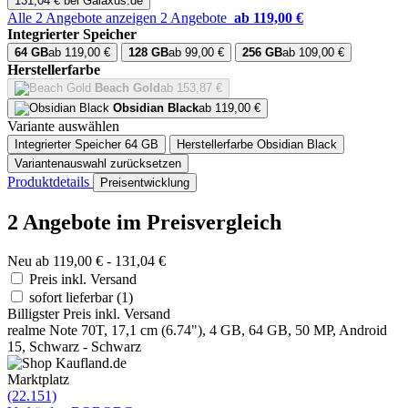
131,04 € bei Galaxus.de
Alle 2 Angebote anzeigen
2 Angebote
ab 119,00 €
Integrierter Speicher
64 GB
ab 119,00 €
128 GB
ab 99,00 €
256 GB
ab 109,00 €
Herstellerfarbe
Beach Gold
ab 153,87 €
Obsidian Black
ab 119,00 €
Variante auswählen
Integrierter Speicher
64 GB
Herstellerfarbe
Obsidian Black
Variantenauswahl zurücksetzen
Produktdetails
Preisentwicklung
2 Angebote im Preisvergleich
Neu ab 119,00 € - 131,04 €
Preis inkl. Versand
sofort lieferbar
(1)
Billigster Preis inkl. Versand
realme Note 70T, 17,1 cm (6.74"), 4 GB, 64 GB, 50 MP, Android
15, Schwarz - Schwarz
Marktplatz
(22.151)