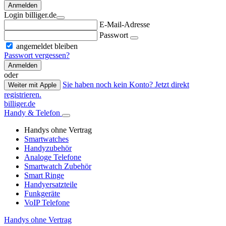
Anmelden
Login billiger.de
E-Mail-Adresse
Passwort
angemeldet bleiben
Passwort vergessen?
Anmelden
oder
Sie haben noch kein Konto? Jetzt direkt
Weiter mit Apple
registrieren.
billiger.de
Handy & Telefon
Handys ohne Vertrag
Smartwatches
Handyzubehör
Analoge Telefone
Smartwatch Zubehör
Smart Ringe
Handyersatzteile
Funkgeräte
VoIP Telefone
Handys ohne Vertrag