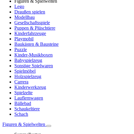
Figuren & Spielwelten
Lego
Draußen spielen
Modellbau
Gesellschaftsspiele
Puppen & Plüschtiere
Kinderfahrzeuge
Playmobil
Baukästen & Bausteine
Puzzle
Kinder-Musikboxen
Babyspielzeug
Sonstige Spielwaren
Spielmöbel
Holzspielzeug
Carrera
Kinderwerkzeug
Spielzelte
Lauflernwagen
Bällebad
Schaukeltiere
Schach
Figuren & Spielwelten