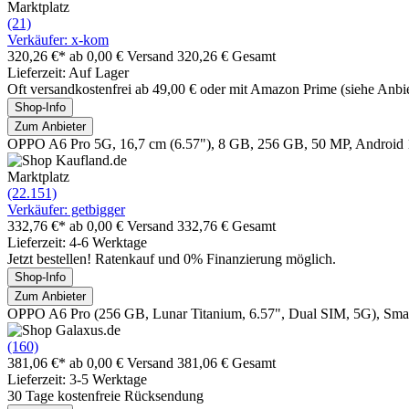
Marktplatz
(21)
Verkäufer: x-kom
320,26 €*
ab 0,00 € Versand
320,26 € Gesamt
Lieferzeit: Auf Lager
Oft versandkostenfrei ab 49,00 € oder mit Amazon Prime (siehe Anbie
Shop-Info
Zum Anbieter
OPPO A6 Pro 5G, 16,7 cm (6.57"), 8 GB, 256 GB, 50 MP, Android 15
Marktplatz
(22.151)
Verkäufer: getbigger
332,76 €*
ab 0,00 € Versand
332,76 € Gesamt
Lieferzeit: 4-6 Werktage
Jetzt bestellen! Ratenkauf und 0% Finanzierung möglich.
Shop-Info
Zum Anbieter
OPPO A6 Pro (256 GB, Lunar Titanium, 6.57", Dual SIM, 5G), Sma
(160)
381,06 €*
ab 0,00 € Versand
381,06 € Gesamt
Lieferzeit: 3-5 Werktage
30 Tage kostenfreie Rücksendung