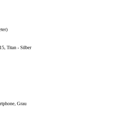
ter)
, Titan - Silber
rtphone, Grau