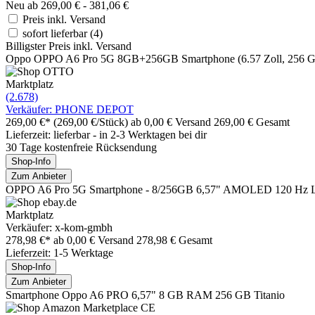
Neu ab 269,00 € - 381,06 €
Preis inkl. Versand
sofort lieferbar
(4)
Billigster Preis inkl. Versand
Oppo OPPO A6 Pro 5G 8GB+256GB Smartphone (6.57 Zoll, 256 GB
Marktplatz
(2.678)
Verkäufer: PHONE DEPOT
269,00 €*
(269,00 €/Stück)
ab 0,00 € Versand
269,00 € Gesamt
Lieferzeit: lieferbar - in 2-3 Werktagen bei dir
30 Tage kostenfreie Rücksendung
Shop-Info
Zum Anbieter
OPPO A6 Pro 5G Smartphone - 8/256GB 6,57" AMOLED 120 Hz L
Marktplatz
Verkäufer: x-kom-gmbh
278,98 €*
ab 0,00 € Versand
278,98 € Gesamt
Lieferzeit: 1-5 Werktage
Shop-Info
Zum Anbieter
Smartphone Oppo A6 PRO 6,57" 8 GB RAM 256 GB Titanio