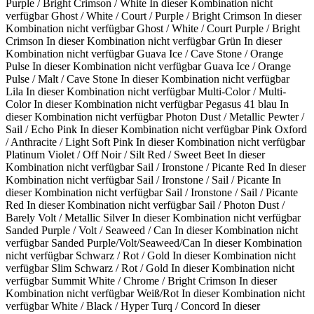
Purple / Bright Crimson / White
In dieser Kombination nicht
verfügbar
Ghost / White / Court / Purple / Bright Crimson
In dieser
Kombination nicht verfügbar
Ghost / White / Court Purple / Bright
Crimson
In dieser Kombination nicht verfügbar
Grün
In dieser
Kombination nicht verfügbar
Guava Ice / Cave Stone / Orange
Pulse
In dieser Kombination nicht verfügbar
Guava Ice / Orange
Pulse / Malt / Cave Stone
In dieser Kombination nicht verfügbar
Lila
In dieser Kombination nicht verfügbar
Multi-Color / Multi-
Color
In dieser Kombination nicht verfügbar
Pegasus 41 blau
In
dieser Kombination nicht verfügbar
Photon Dust / Metallic Pewter /
Sail / Echo Pink
In dieser Kombination nicht verfügbar
Pink Oxford
/ Anthracite / Light Soft Pink
In dieser Kombination nicht verfügbar
Platinum Violet / Off Noir / Silt Red / Sweet Beet
In dieser
Kombination nicht verfügbar
Sail / Ironstone / Picante Red
In dieser
Kombination nicht verfügbar
Sail / Ironstone / Sail / Picante
In
dieser Kombination nicht verfügbar
Sail / Ironstone / Sail / Picante
Red
In dieser Kombination nicht verfügbar
Sail / Photon Dust /
Barely Volt / Metallic Silver
In dieser Kombination nicht verfügbar
Sanded Purple / Volt / Seaweed / Can
In dieser Kombination nicht
verfügbar
Sanded Purple/Volt/Seaweed/Can
In dieser Kombination
nicht verfügbar
Schwarz / Rot / Gold
In dieser Kombination nicht
verfügbar
Slim Schwarz / Rot / Gold
In dieser Kombination nicht
verfügbar
Summit White / Chrome / Bright Crimson
In dieser
Kombination nicht verfügbar
Weiß/Rot
In dieser Kombination nicht
verfügbar
White / Black / Hyper Turq / Concord
In dieser