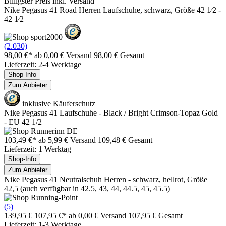
Billigster Preis inkl. Versand
Nike Pegasus 41 Road Herren Laufschuhe, schwarz, Größe 42 1⁄2 -
42 1⁄2
(2.030)
98,00 €*
ab 0,00 € Versand
98,00 € Gesamt
Lieferzeit: 2-4 Werktage
Shop-Info
Zum Anbieter
inklusive Käuferschutz
Nike Pegasus 41 Laufschuhe - Black / Bright Crimson-Topaz Gold
- EU 42 1/2
103,49 €*
ab 5,99 € Versand
109,48 € Gesamt
Lieferzeit: 1 Werktag
Shop-Info
Zum Anbieter
Nike Pegasus 41 Neutralschuh Herren - schwarz, hellrot, Größe
42,5 (auch verfügbar in 42.5, 43, 44, 44.5, 45, 45.5)
(5)
139,95 €
107,95 €*
ab 0,00 € Versand
107,95 € Gesamt
Lieferzeit: 1-3 Werktage