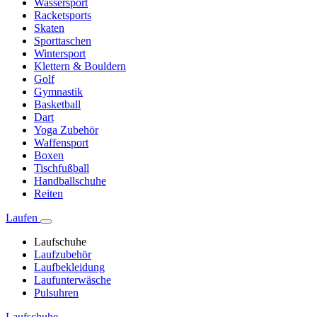
Wassersport
Racketsports
Skaten
Sporttaschen
Wintersport
Klettern & Bouldern
Golf
Gymnastik
Basketball
Dart
Yoga Zubehör
Waffensport
Boxen
Tischfußball
Handballschuhe
Reiten
Laufen
Laufschuhe
Laufzubehör
Laufbekleidung
Laufunterwäsche
Pulsuhren
Laufschuhe