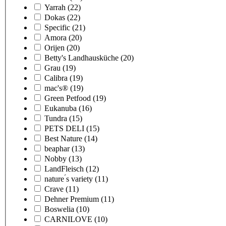
Yarrah
(22)
Dokas
(22)
Specific
(21)
Amora
(20)
Orijen
(20)
Betty's Landhausküche
(20)
Grau
(19)
Calibra
(19)
mac's®
(19)
Green Petfood
(19)
Eukanuba
(16)
Tundra
(15)
PETS DELI
(15)
Best Nature
(14)
beaphar
(13)
Nobby
(13)
LandFleisch
(12)
nature ́s variety
(11)
Crave
(11)
Dehner Premium
(11)
Boswelia
(10)
CARNILOVE
(10)