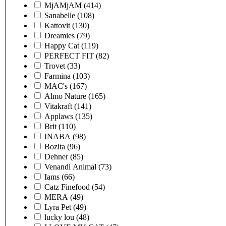
MjAMjAM
(414)
Sanabelle
(108)
Kattovit
(130)
Dreamies
(79)
Happy Cat
(119)
PERFECT FIT
(82)
Trovet
(33)
Farmina
(103)
MAC's
(167)
Almo Nature
(165)
Vitakraft
(141)
Applaws
(135)
Brit
(110)
INABA
(98)
Bozita
(96)
Dehner
(85)
Venandi Animal
(73)
Iams
(66)
Catz Finefood
(54)
MERA
(49)
Lyra Pet
(49)
lucky lou
(48)