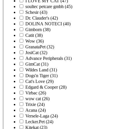
I LOVE MY CAT
(47)
soultec petcare gmbh
(45)
Schesir
(43)
Dr. Clauder's
(42)
DOLINA NOTECI
(40)
Gimborn
(38)
Catit
(38)
Wow
(36)
GranataPet
(32)
JosiCat
(32)
Advance Peripherals
(31)
GimCat
(31)
Wildes Land
(31)
Dogs'n Tiger
(31)
Cat's Love
(29)
Edgard & Cooper
(28)
Virbac
(26)
wow cat
(26)
Trixie
(24)
Acana
(24)
Versele-Laga
(24)
Lecker.Pet
(24)
Kitekat
(23)