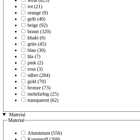
weiß
(823)
rot
(21)
orange
(9)
gelb
(40)
beige
(92)
braun
(320)
khaki
(6)
grün
(45)
blau
(30)
lila
(7)
pink
(2)
rosa
(3)
silber
(284)
gold
(70)
bronze
(73)
mehrfarbig
(25)
transparent
(62)
Material
Material
Aluminium
(556)
Kunststoff
(269)