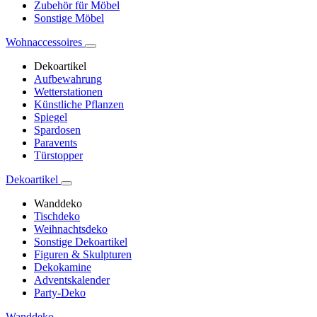
Zubehör für Möbel
Sonstige Möbel
Wohnaccessoires
Dekoartikel
Aufbewahrung
Wetterstationen
Künstliche Pflanzen
Spiegel
Spardosen
Paravents
Türstopper
Dekoartikel
Wanddeko
Tischdeko
Weihnachtsdeko
Sonstige Dekoartikel
Figuren & Skulpturen
Dekokamine
Adventskalender
Party-Deko
Wanddeko