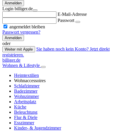
Anmelden
Login billiger.de
E-Mail-Adresse
Passwort
angemeldet bleiben
Passwort vergessen?
Anmelden
oder
Sie haben noch kein Konto? Jetzt direkt
Weiter mit Apple
registrieren.
billiger.de
Wohnen & Lifestyle
Heimtextilien
Wohnaccessoires
Schlafzimmer
Badezimmer
Wohnzimmer
Arbeitsplatz
Küche
Beleuchtung
Flur & Diele
Esszimmer
Kinder- & Jugendzimmer