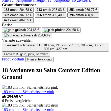
Alle 124 Angebote anzeigen
124 Angebote
ab 204,68 €
Gesamtdurchmesser
183 cm
ab 204,68 €
213 cm
ab 223,03 €
251 cm
ab 266,77 €
305 cm
ab 307,72 €
366 cm
ab 392,40 €
396 cm
ab 400,88 €
427 cm
ab 409,35 €
Farbe
grün
ab 204,68 €
pink
ab 204,68 €
schwarz
ab 204,68 €
Variante auswählen
Gesamtdurchmesser
z.B. 183 cm, 213 cm, 251 cm, 305 cm, 366 cm,
396 cm, 427 cm
Farbe
z.B. grün, pink, schwarz
Produktdetails
Preisentwicklung
18 Varianten
zu Salta Comfort Edition
Ground
183 cm inkl. Sicherheitsnetz pink
ab
204,68 €*
6 Preise vergleichen
183 cm inkl. Sicherheitsnetz grün