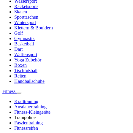
Wassersport
Racketsports
Skaten
Sporttaschen
Wintersport
Klettern & Bouldern
Golf
Gymnastik
Basketball
Dart
Waffensport
Yoga Zubehör
Boxen
Tischfußball
Reiten
Handballschuhe
Fitness
Krafttraining
Ausdauertraining
Fitness-Kleingeräte
Trampoline
Faszientraining
Fitnessreifen