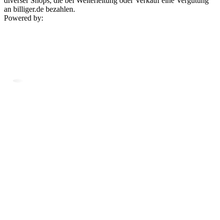
diverser Shops, die bei Weiterleitung oder Verkauf eine Vergütung
an billiger.de bezahlen.
Powered by: