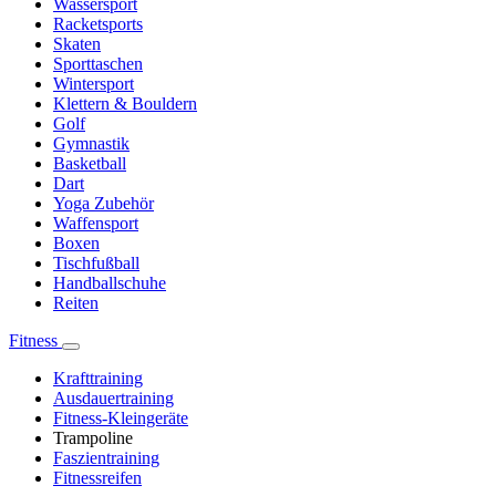
Wassersport
Racketsports
Skaten
Sporttaschen
Wintersport
Klettern & Bouldern
Golf
Gymnastik
Basketball
Dart
Yoga Zubehör
Waffensport
Boxen
Tischfußball
Handballschuhe
Reiten
Fitness
Krafttraining
Ausdauertraining
Fitness-Kleingeräte
Trampoline
Faszientraining
Fitnessreifen