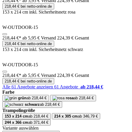
218,44 €*
ab 5,95 € Versand
224,39 € Gesamt
218,44 € bei netto-online.de
153 x 214 cm inkl. Sicherheitsnetz rosa
W-OUTDOOR-15
218,44 €*
ab 5,95 € Versand
224,39 € Gesamt
218,44 € bei netto-online.de
153 x 214 cm inkl. Sicherheitsnetz schwarz
W-OUTDOOR-15
218,44 €*
ab 5,95 € Versand
224,39 € Gesamt
218,44 € bei netto-online.de
Alle 61 Angebote anzeigen
61 Angebote
ab 218,44 €
Farbe
grün
ab 218,44 €
rosa
ab 218,44 €
schwarz
ab 218,44 €
Trampolingröße
153 x 214 cm
ab 218,44 €
214 x 305 cm
ab 346,79 €
244 x 366 cm
ab 371,44 €
Variante auswählen