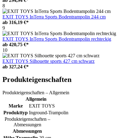
ab
294,94 €*
8
EXIT TOYS InTerra Sports Bodentrampolin 244 cm
ab
316,19 €*
9
EXIT TOYS InTerra Sports Bodentrampolin rechteckig
ab
420,75 €*
10
EXIT TOYS Silhouette sports 427 cm schwarz
ab
327,24 €*
Produkteigenschaften
Produkteigenschaften – Allgemein
Allgemein
Marke
EXIT TOYS
Produkttyp
Inground-Trampolin
Produkteigenschaften –
Abmessungen
Abmessungen
Höhe Trampolin
20 cm