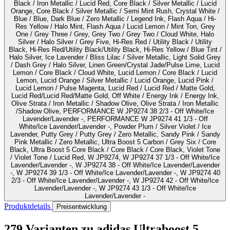
Black / Iron Metallic / Lucid Red, Core Black / Silver Metallic / Lucid
Orange, Core Black / Silver Metallic / Semi Mint Rush, Crystal White /
Blue / Blue, Dark Blue / Zero Metallic / Legend Ink, Flash Aqua / Hi-
Res Yellow / Halo Mint, Flash Aqua / Lucid Lemon / Mint Ton, Grey
One / Grey Three / Grey, Grey Two / Grey Two / Cloud White, Halo
Silver / Halo Silver / Grey Five, Hi-Res Red / Utility Black / Utility
Black, Hi-Res Red/Utility Black/Utility Black, Hi-Res Yellow / Blue Tint /
Halo Silver, Ice Lavender / Bliss Lilac / Silver Metallic, Light Solid Grey
/ Dash Grey / Halo Silver, Linen Green/Crystal Jade/Pulse Lime, Lucid
Lemon / Core Black / Cloud White, Lucid Lemon / Core Black / Lucid
Lemon, Lucid Orange / Silver Metallic / Lucid Orange, Lucid Pink /
Lucid Lemon / Pulse Magenta, Lucid Red / Lucid Red / Matte Gold,
Lucid Red/Lucid Red/Matte Gold, Off White / Energy Ink / Energy Ink,
Olive Strata / Iron Metallic / Shadow Olive, Olive Strata / Iron Metallic
/Shadow Olive, PERFORMANCE W JP9274 38 2/3 - Off White/Ice
Lavender/Lavender -, PERFORMANCE W JP9274 41 1/3 - Off
White/Ice Lavender/Lavender -, Powder Plum / Silver Violet / Ice
Lavender, Putty Grey / Putty Grey / Zero Metallic, Sandy Pink / Sandy
Pink Metallic / Zero Metallic, Ultra Boost 5 Carbon / Grey Six / Core
Black, Ultra Boost 5 Core Black / Core Black / Core Black, Violet Tone
/ Violet Tone / Lucid Red, W JP9274, W JP9274 37 1/3 - Off White/Ice
Lavender/Lavender -, W JP9274 38 - Off White/Ice Lavender/Lavender
-, W JP9274 39 1/3 - Off White/Ice Lavender/Lavender -, W JP9274 40
2/3 - Off White/Ice Lavender/Lavender -, W JP9274 42 - Off White/Ice
Lavender/Lavender -, W JP9274 43 1/3 - Off White/Ice
Lavender/Lavender -
Produktdetails
Preisentwicklung
279 Varianten
zu adidas Ultraboost 5