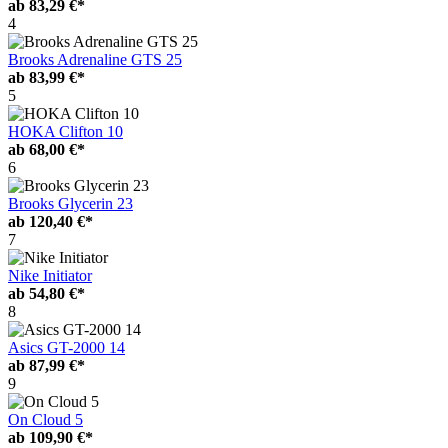
ab
83,29 €*
4
Brooks Adrenaline GTS 25
ab
83,99 €*
5
HOKA Clifton 10
ab
68,00 €*
6
Brooks Glycerin 23
ab
120,40 €*
7
Nike Initiator
ab
54,80 €*
8
Asics GT-2000 14
ab
87,99 €*
9
On Cloud 5
ab
109,90 €*