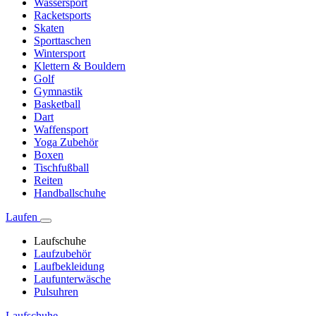
Wassersport
Racketsports
Skaten
Sporttaschen
Wintersport
Klettern & Bouldern
Golf
Gymnastik
Basketball
Dart
Waffensport
Yoga Zubehör
Boxen
Tischfußball
Reiten
Handballschuhe
Laufen
Laufschuhe
Laufzubehör
Laufbekleidung
Laufunterwäsche
Pulsuhren
Laufschuhe