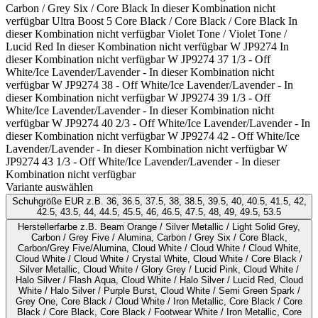
Carbon / Grey Six / Core Black
In dieser Kombination nicht
verfügbar
Ultra Boost 5 Core Black / Core Black / Core Black
In
dieser Kombination nicht verfügbar
Violet Tone / Violet Tone /
Lucid Red
In dieser Kombination nicht verfügbar
W JP9274
In
dieser Kombination nicht verfügbar
W JP9274 37 1/3 - Off
White/Ice Lavender/Lavender -
In dieser Kombination nicht
verfügbar
W JP9274 38 - Off White/Ice Lavender/Lavender -
In
dieser Kombination nicht verfügbar
W JP9274 39 1/3 - Off
White/Ice Lavender/Lavender -
In dieser Kombination nicht
verfügbar
W JP9274 40 2/3 - Off White/Ice Lavender/Lavender -
In
dieser Kombination nicht verfügbar
W JP9274 42 - Off White/Ice
Lavender/Lavender -
In dieser Kombination nicht verfügbar
W
JP9274 43 1/3 - Off White/Ice Lavender/Lavender -
In dieser
Kombination nicht verfügbar
Variante auswählen
Schuhgröße EUR
z.B. 36, 36.5, 37.5, 38, 38.5, 39.5, 40, 40.5, 41.5, 42,
42.5, 43.5, 44, 44.5, 45.5, 46, 46.5, 47.5, 48, 49, 49.5, 53.5
Herstellerfarbe
z.B. Beam Orange / Silver Metallic / Light Solid Grey,
Carbon / Grey Five / Alumina, Carbon / Grey Six / Core Black,
Carbon/Grey Five/Alumina, Cloud White / Cloud White / Cloud White,
Cloud White / Cloud White / Crystal White, Cloud White / Core Black /
Silver Metallic, Cloud White / Glory Grey / Lucid Pink, Cloud White /
Halo Silver / Flash Aqua, Cloud White / Halo Silver / Lucid Red, Cloud
White / Halo Silver / Purple Burst, Cloud White / Semi Green Spark /
Grey One, Core Black / Cloud White / Iron Metallic, Core Black / Core
Black / Core Black, Core Black / Footwear White / Iron Metallic, Core