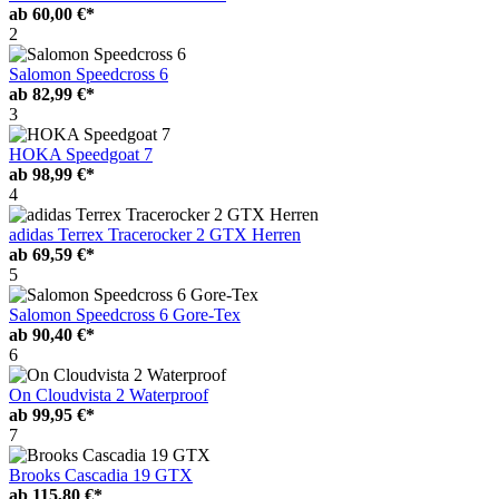
ab
60,00 €*
2
Salomon Speedcross 6
ab
82,99 €*
3
HOKA Speedgoat 7
ab
98,99 €*
4
adidas Terrex Tracerocker 2 GTX Herren
ab
69,59 €*
5
Salomon Speedcross 6 Gore-Tex
ab
90,40 €*
6
On Cloudvista 2 Waterproof
ab
99,95 €*
7
Brooks Cascadia 19 GTX
ab
115,80 €*