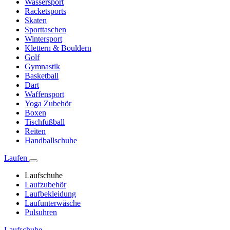
Wassersport
Racketsports
Skaten
Sporttaschen
Wintersport
Klettern & Bouldern
Golf
Gymnastik
Basketball
Dart
Waffensport
Yoga Zubehör
Boxen
Tischfußball
Reiten
Handballschuhe
Laufen
Laufschuhe
Laufzubehör
Laufbekleidung
Laufunterwäsche
Pulsuhren
Laufschuhe