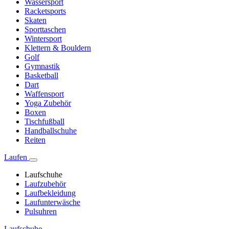
Wassersport
Racketsports
Skaten
Sporttaschen
Wintersport
Klettern & Bouldern
Golf
Gymnastik
Basketball
Dart
Waffensport
Yoga Zubehör
Boxen
Tischfußball
Handballschuhe
Reiten
Laufen
Laufschuhe
Laufzubehör
Laufbekleidung
Laufunterwäsche
Pulsuhren
Laufschuhe