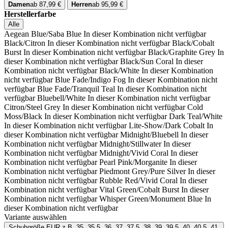
Damen
ab 87,99 €
Herren
ab 95,99 €
Herstellerfarbe
Alle
Aegean Blue/Saba Blue
In dieser Kombination nicht verfügbar
Black/Citron
In dieser Kombination nicht verfügbar
Black/Cobalt
Burst
In dieser Kombination nicht verfügbar
Black/Graphite Grey
In
dieser Kombination nicht verfügbar
Black/Sun Coral
In dieser
Kombination nicht verfügbar
Black/White
In dieser Kombination
nicht verfügbar
Blue Fade/Indigo Fog
In dieser Kombination nicht
verfügbar
Blue Fade/Tranquil Teal
In dieser Kombination nicht
verfügbar
Bluebell/White
In dieser Kombination nicht verfügbar
Citron/Steel Grey
In dieser Kombination nicht verfügbar
Cold
Moss/Black
In dieser Kombination nicht verfügbar
Dark Teal/White
In dieser Kombination nicht verfügbar
Lite-Show/Dark Cobalt
In
dieser Kombination nicht verfügbar
Midnight/Bluebell
In dieser
Kombination nicht verfügbar
Midnight/Stillwater
In dieser
Kombination nicht verfügbar
Midnight/Vivid Coral
In dieser
Kombination nicht verfügbar
Pearl Pink/Morganite
In dieser
Kombination nicht verfügbar
Piedmont Grey/Pure Silver
In dieser
Kombination nicht verfügbar
Rubble Red/Vivid Coral
In dieser
Kombination nicht verfügbar
Vital Green/Cobalt Burst
In dieser
Kombination nicht verfügbar
Whisper Green/Monument Blue
In
dieser Kombination nicht verfügbar
Variante auswählen
Schuhgröße EUR
z.B. 35, 35.5, 36, 37, 37.5, 38, 39, 39.5, 40, 40.5, 41,