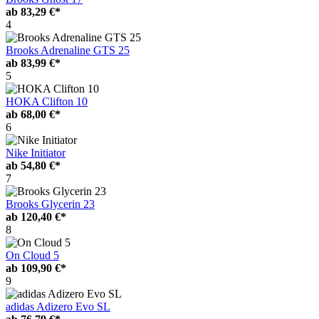
ab
83,29 €*
4
Brooks Adrenaline GTS 25
ab
83,99 €*
5
HOKA Clifton 10
ab
68,00 €*
6
Nike Initiator
ab
54,80 €*
7
Brooks Glycerin 23
ab
120,40 €*
8
On Cloud 5
ab
109,90 €*
9
adidas Adizero Evo SL