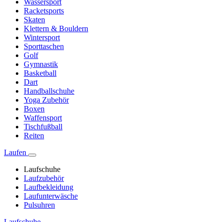
Wassersport
Racketsports
Skaten
Klettern & Bouldern
Wintersport
Sporttaschen
Golf
Gymnastik
Basketball
Dart
Handballschuhe
Yoga Zubehör
Boxen
Waffensport
Tischfußball
Reiten
Laufen
Laufschuhe
Laufzubehör
Laufbekleidung
Laufunterwäsche
Pulsuhren
Laufschuhe