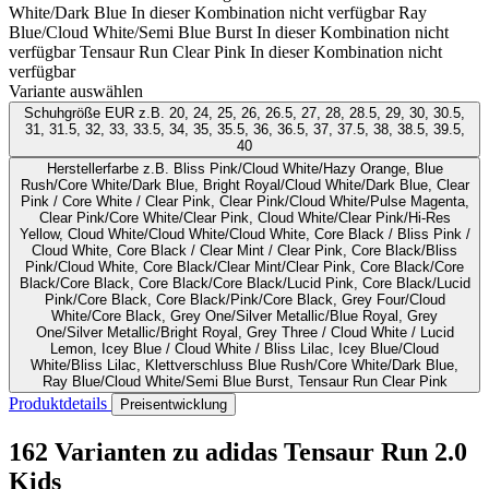
White/Dark Blue
In dieser Kombination nicht verfügbar
Ray
Blue/Cloud White/Semi Blue Burst
In dieser Kombination nicht
verfügbar
Tensaur Run Clear Pink
In dieser Kombination nicht
verfügbar
Variante auswählen
Schuhgröße EUR
z.B. 20, 24, 25, 26, 26.5, 27, 28, 28.5, 29, 30, 30.5,
31, 31.5, 32, 33, 33.5, 34, 35, 35.5, 36, 36.5, 37, 37.5, 38, 38.5, 39.5,
40
Herstellerfarbe
z.B. Bliss Pink/Cloud White/Hazy Orange, Blue
Rush/Core White/Dark Blue, Bright Royal/Cloud White/Dark Blue, Clear
Pink / Core White / Clear Pink, Clear Pink/Cloud White/Pulse Magenta,
Clear Pink/Core White/Clear Pink, Cloud White/Clear Pink/Hi-Res
Yellow, Cloud White/Cloud White/Cloud White, Core Black / Bliss Pink /
Cloud White, Core Black / Clear Mint / Clear Pink, Core Black/Bliss
Pink/Cloud White, Core Black/Clear Mint/Clear Pink, Core Black/Core
Black/Core Black, Core Black/Core Black/Lucid Pink, Core Black/Lucid
Pink/Core Black, Core Black/Pink/Core Black, Grey Four/Cloud
White/Core Black, Grey One/Silver Metallic/Blue Royal, Grey
One/Silver Metallic/Bright Royal, Grey Three / Cloud White / Lucid
Lemon, Icey Blue / Cloud White / Bliss Lilac, Icey Blue/Cloud
White/Bliss Lilac, Klettverschluss Blue Rush/Core White/Dark Blue,
Ray Blue/Cloud White/Semi Blue Burst, Tensaur Run Clear Pink
Produktdetails
Preisentwicklung
162 Varianten
zu adidas Tensaur Run 2.0
Kids