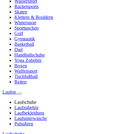
Wassersport
Racketsports
Skaten
Klettern & Bouldern
Wintersport
Sporttaschen
Golf
Gymnastik
Basketball
Dart
Handballschuhe
Yoga Zubehör
Boxen
Waffensport
Tischfußball
Reiten
Laufen
Laufschuhe
Laufzubehör
Laufbekleidung
Laufunterwäsche
Pulsuhren
Laufschuhe