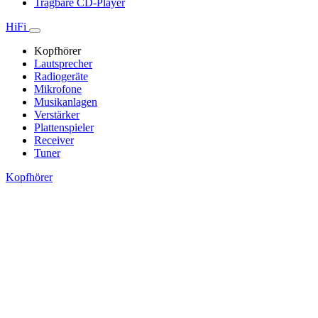
Tragbare CD-Player
HiFi
Kopfhörer
Lautsprecher
Radiogeräte
Mikrofone
Musikanlagen
Verstärker
Plattenspieler
Receiver
Tuner
Kopfhörer