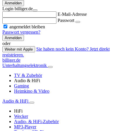
Anmelden
Login billiger.de
E-Mail-Adresse
Passwort
angemeldet bleiben
Passwort vergessen?
Anmelden
oder
Sie haben noch kein Konto? Jetzt direkt
Weiter mit Apple
registrieren.
billiger.de
Unterhaltungselektronik
TV & Zubehör
Audio & HiFi
Gaming
Heimkino & Video
Audio & HiFi
HiFi
Wecker
Audio- & HiFi-Zubehör
MP3-Player