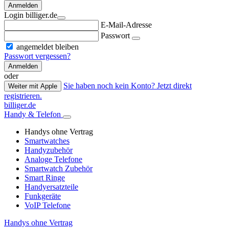
Anmelden
Login billiger.de
E-Mail-Adresse
Passwort
angemeldet bleiben
Passwort vergessen?
Anmelden
oder
Sie haben noch kein Konto? Jetzt direkt
Weiter mit Apple
registrieren.
billiger.de
Handy & Telefon
Handys ohne Vertrag
Smartwatches
Handyzubehör
Analoge Telefone
Smartwatch Zubehör
Smart Ringe
Handyersatzteile
Funkgeräte
VoIP Telefone
Handys ohne Vertrag