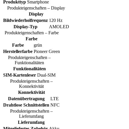
Produkttyp
Smartphone
Produkteigenschaften – Display
Display
Bildwiederholfrequenz
120 Hz
Display-Typ
AMOLED
Produkteigenschaften – Farbe
Farbe
Farbe
grün
Herstellerfarbe
Pioneer Green
Produkteigenschaften –
Funktionalitäten
Funktionalitäten
SIM-Kartenleser
Dual-SIM
Produkteigenschaften –
Konnektivität
Konnektivität
Datenübertragung
LTE
Drahtlose Schnittstellen
NFC
Produkteigenschaften –
Lieferumfang
Lieferumfang
Mitgeliefertes Zubehör
Akku