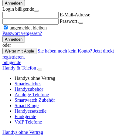
Anmelden
Login billiger.de
E-Mail-Adresse
Passwort
angemeldet bleiben
Passwort vergessen?
Anmelden
oder
Sie haben noch kein Konto? Jetzt direkt
Weiter mit Apple
registrieren.
billiger.de
Handy & Telefon
Handys ohne Vertrag
Smartwatches
Handyzubehör
Analoge Telefone
Smartwatch Zubehör
Smart Ringe
Handyersatzteile
Funkgeräte
VoIP Telefone
Handys ohne Vertrag