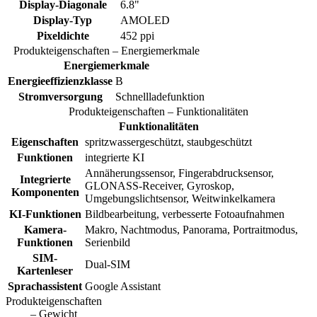
Display-Diagonale
6.8"
Display-Typ
AMOLED
Pixeldichte
452 ppi
Produkteigenschaften – Energiemerkmale
Energiemerkmale
Energieeffizienzklasse
B
Stromversorgung
Schnellladefunktion
Produkteigenschaften – Funktionalitäten
Funktionalitäten
Eigenschaften
spritzwassergeschützt, staubgeschützt
Funktionen
integrierte KI
Annäherungssensor, Fingerabdrucksensor,
Integrierte
GLONASS-Receiver, Gyroskop,
Komponenten
Umgebungslichtsensor, Weitwinkelkamera
KI-Funktionen
Bildbearbeitung, verbesserte Fotoaufnahmen
Kamera-
Makro, Nachtmodus, Panorama, Portraitmodus,
Funktionen
Serienbild
SIM-
Dual-SIM
Kartenleser
Sprachassistent
Google Assistant
Produkteigenschaften
– Gewicht