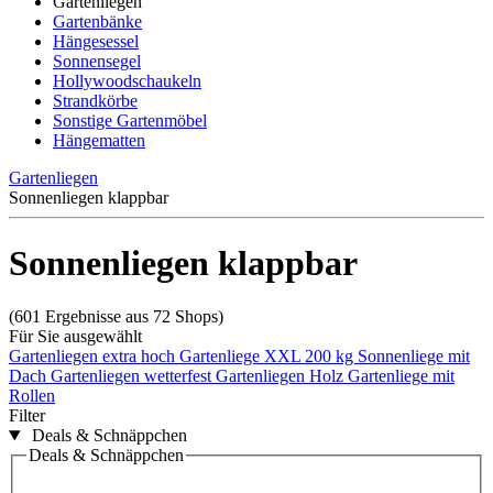
Gartenliegen
Gartenbänke
Hängesessel
Sonnensegel
Hollywoodschaukeln
Strandkörbe
Sonstige Gartenmöbel
Hängematten
Gartenliegen
Sonnenliegen klappbar
Sonnenliegen klappbar
(601 Ergebnisse aus 72 Shops)
Für Sie ausgewählt
Gartenliegen extra hoch
Gartenliege XXL 200 kg
Sonnenliege mit
Dach
Gartenliegen wetterfest
Gartenliegen Holz
Gartenliege mit
Rollen
Filter
Deals & Schnäppchen
Deals & Schnäppchen