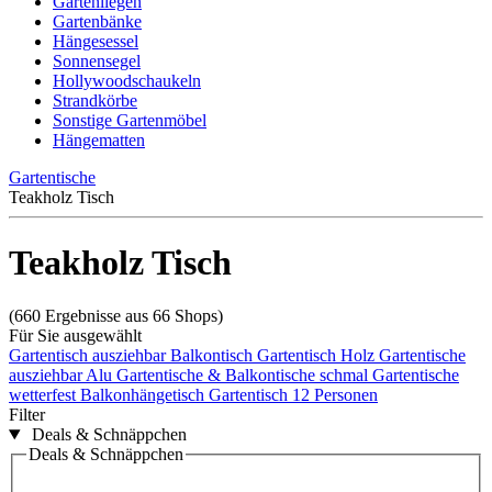
Gartenliegen
Gartenbänke
Hängesessel
Sonnensegel
Hollywoodschaukeln
Strandkörbe
Sonstige Gartenmöbel
Hängematten
Gartentische
Teakholz Tisch
Teakholz Tisch
(660 Ergebnisse aus 66 Shops)
Für Sie ausgewählt
Gartentisch ausziehbar
Balkontisch
Gartentisch Holz
Gartentische
ausziehbar Alu
Gartentische & Balkontische schmal
Gartentische
wetterfest
Balkonhängetisch
Gartentisch 12 Personen
Filter
Deals & Schnäppchen
Deals & Schnäppchen