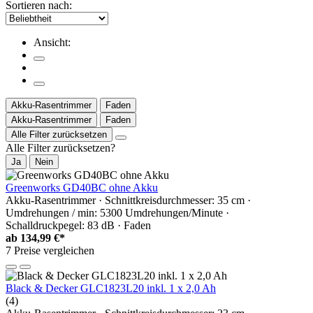
Sortieren nach:
Ansicht:
Akku-Rasentrimmer
Faden
Akku-Rasentrimmer
Faden
Alle Filter zurücksetzen
Alle Filter zurücksetzen?
Ja
Nein
Greenworks GD40BC ohne Akku
Akku-Rasentrimmer · Schnittkreisdurchmesser: 35 cm ·
Umdrehungen / min: 5300 Umdrehungen/Minute ·
Schalldruckpegel: 83 dB · Faden
ab
134,99 €*
7 Preise vergleichen
Black & Decker GLC1823L20 inkl. 1 x 2,0 Ah
(4)